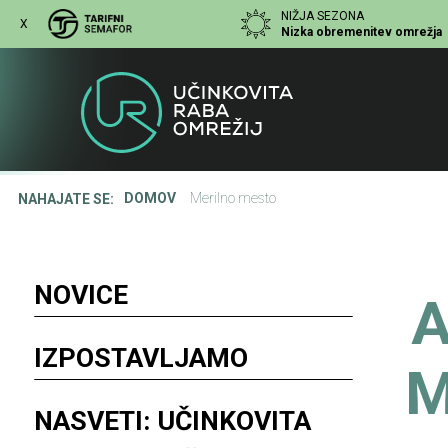
Skip to Content
NIŽJA SEZONA
X
Nizka obremenitev omrežja
Merilno mesto
DOMOV
Merilno mesto
NAHAJATE SE:
NOVICE
IZPOSTAVLJAMO
NASVETI: UČINKOVITA