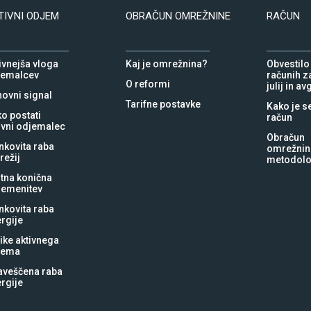
TIVNI ODJEM
OBRAČUN OMREŽNINE
RAČUN
ivnejša vloga
Kaj je omrežnina?
Obvestilo
jemalcev
računih za
O reformi
julij in a
ovni signal
Tarifne postavke
Kako je s
o postati
račun
ivni odjemalec
Obračun
nkovita raba
omrežnin
režij
metodolo
tna konična
remenitev
nkovita raba
rgije
ike aktivnega
jema
aveščena raba
rgije