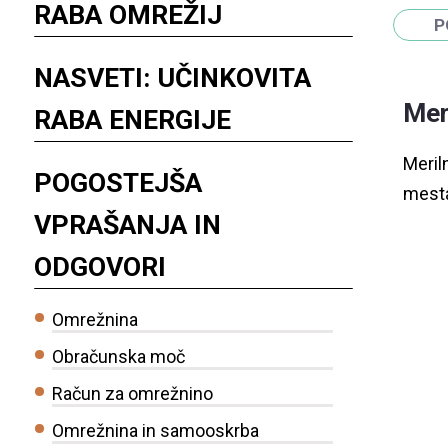
RABA OMREŽIJ
NASVETI: UČINKOVITA
Mer
RABA ENERGIJE
Meril
POGOSTEJŠA
mesta
VPRAŠANJA IN
ODGOVORI
Omrežnina
Obračunska moč
Račun za omrežnino
Omrežnina in samooskrba