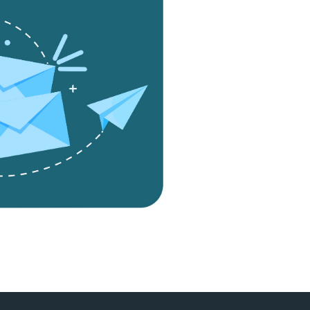
ine, objavljene na spletni strani <a href="http://www.uro.si">www.uro.si