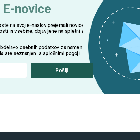
a E-novice
oste na svoj e-naslov prejemali novice,
ti in vsebine, objavljene na spletni strani
 obdelavo osebnih podatkov za namen
, da ste seznanjeni s splošnimi pogoji.
Pošlji
oj e-naslov prejemali novice, nasvete in druge zanimive novosti in vseb