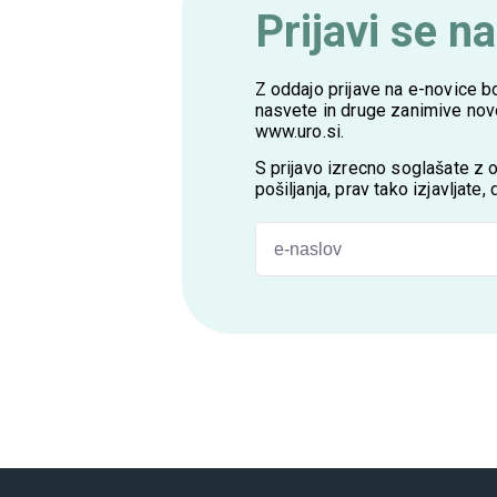
Prijavi se n
Z oddajo prijave na e-novice b
nasvete in druge zanimive novos
www.uro.si
.
S prijavo izrecno soglašate z
pošiljanja, prav tako izjavljate
<p>Z oddajo prijave na e-novice boste na sv