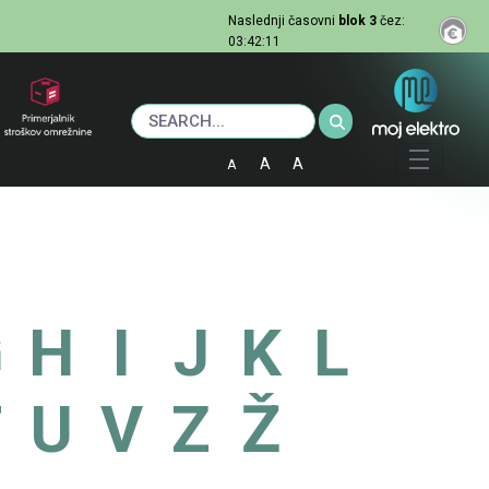
Naslednji
časovni
blok 3
čez:
03:42:10
A
A
A
G
H
I
J
K
L
T
U
V
Z
Ž