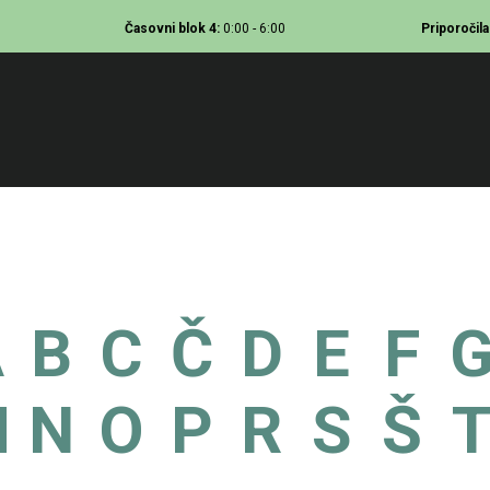
Časovni
blok 4:
0:00 - 6:00
Priporočila
A
B
C
Č
D
E
F
M
N
O
P
R
S
Š