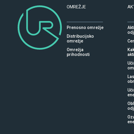
OMREŽJE
AK
Prenosno omrežje
Akt
od
Distribucijsko
omrežje
Cen
Omrežja
Kak
prihodnosti
akt
Uči
om
Las
ob
Uči
ene
Obl
od
Oz
ene