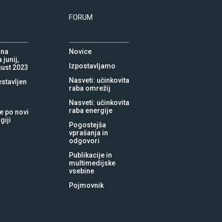
FORUM
 na
Novice
 junij,
Izpostavljamo
vgust 2023
Nasveti: učinkovita
estavljen
raba omrežij
Nasveti: učinkovita
raba energije
e po novi
giji
Pogostejša
vprašanja in
odgovori
Publikacije in
multimedijske
vsebine
Pojmovnik