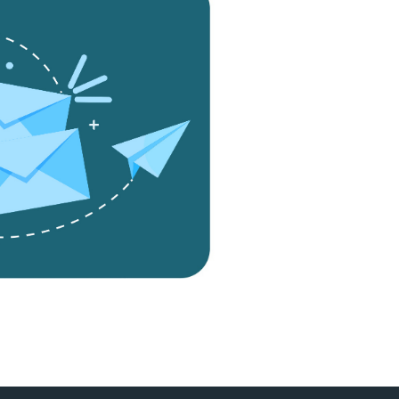
ine, objavljene na spletni strani <a href="http://www.uro.si">www.uro.si