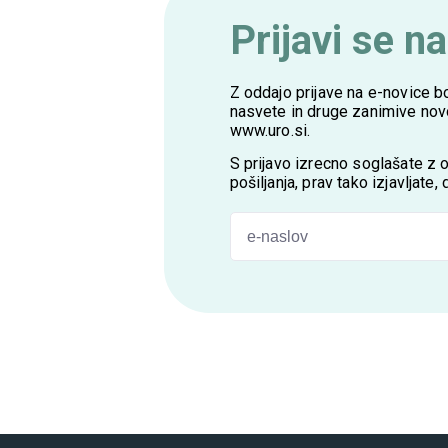
Prijavi se n
Z oddajo prijave na e-novice b
nasvete in druge zanimive novos
www.uro.si
.
S prijavo izrecno soglašate z
pošiljanja, prav tako izjavljate
<p>Z oddajo prijave na e-novice boste na sv