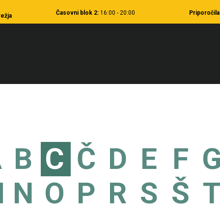
Časovni
blok 2:
16:00 - 20:00
Priporočila
ežja
A
B
C
Č
D
E
F
M
N
O
P
R
S
Š