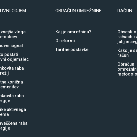
TIVNI ODJEM
OBRAČUN OMREŽNINE
RAČUN
ivnejša vloga
Kaj je omrežnina?
Obvestilo
jemalcev
računih za
O reformi
julij in a
ovni signal
Tarifne postavke
Kako je s
o postati
račun
ivni odjemalec
Obračun
nkovita raba
omrežnin
režij
metodolo
tna konična
remenitev
nkovita raba
rgije
ike aktivnega
jema
aveščena raba
rgije