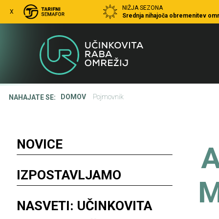
Skip to Content
NIŽJA SEZONA
X
Srednja nihajoča obremenitev omr
Pojmovnik
DOMOV
Pojmovnik
NAHAJATE SE:
NOVICE
IZPOSTAVLJAMO
NASVETI: UČINKOVITA