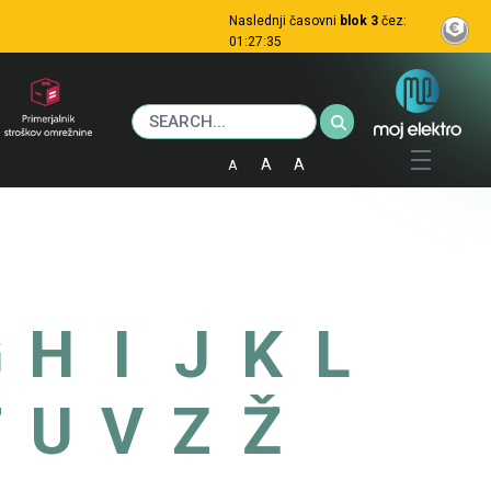
Naslednji
časovni
blok 3
čez:
01:27:34
A
A
A
G
H
I
J
K
L
T
U
V
Z
Ž