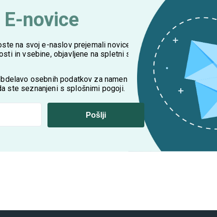
a E-novice
oste na svoj e-naslov prejemali novice,
ti in vsebine, objavljene na spletni strani
 obdelavo osebnih podatkov za namen
, da ste seznanjeni s splošnimi pogoji.
Pošlji
oj e-naslov prejemali novice, nasvete in druge zanimive novosti in vseb