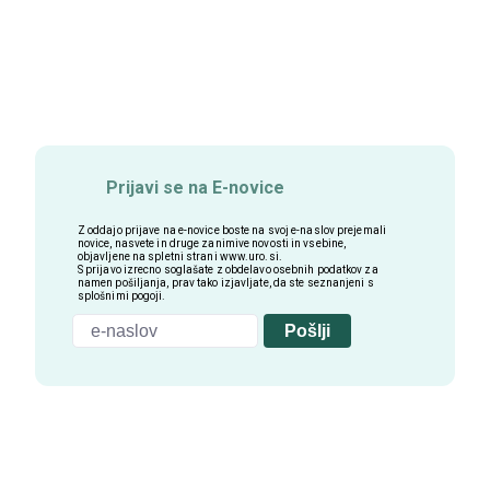
Prijavi se na E-novice
Z oddajo prijave na e-novice boste na svoj e-naslov prejemali
novice, nasvete in druge zanimive novosti in vsebine,
objavljene na spletni strani
www.uro.si
.
S prijavo izrecno soglašate z obdelavo osebnih podatkov za
namen pošiljanja, prav tako izjavljate, da ste seznanjeni s
splošnimi pogoji.
Pošlji