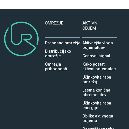
OMREŽJE
AKTIVNI
ODJEM
Prenosno omrežje
Aktivnejša vloga
odjemalcev
Distribucijsko
omrežje
Cenovni signal
Omrežja
Kako postati
prihodnosti
aktivni odjemalec
Učinkovita raba
omrežij
Lastna konična
obremenitev
Učinkovita raba
energije
Oblike aktivnega
odjema