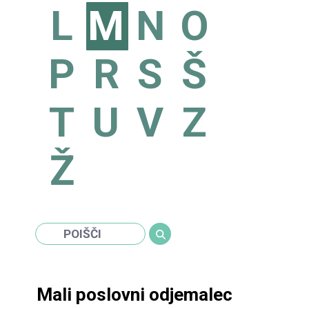
L
M
N
O
P
R
S
Š
T
U
V
Z
Ž
Mali poslovni odjemalec