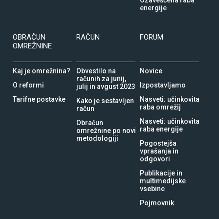
Ozaveščena raba
energije
OBRAČUN
RAČUN
FORUM
OMREŽNINE
Kaj je omrežnina?
Obvestilo na
Novice
računih za junij,
O reformi
Izpostavljamo
julij in avgust 2023
Tarifne postavke
Nasveti: učinkovita
Kako je sestavljen
raba omrežij
račun
Nasveti: učinkovita
Obračun
raba energije
omrežnine po novi
metodologiji
Pogostejša
vprašanja in
odgovori
Publikacije in
multimedijske
vsebine
Pojmovnik