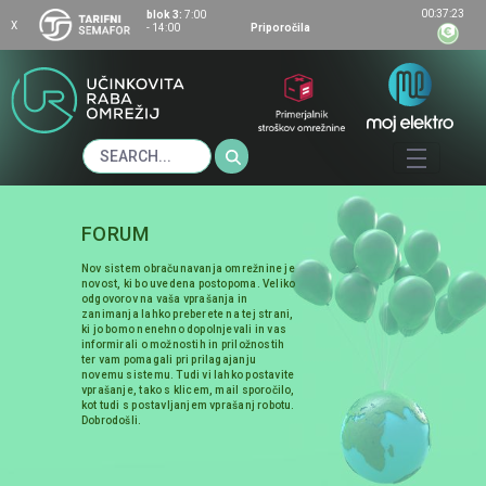
00:37:22
blok 3:
7:00
X
- 14:00
Priporočila
Vtične proizvodne naprave
FORUM
Nov sistem obračunavanja omrežnine je
novost, ki bo uvedena postopoma. Veliko
odgovorov na vaša vprašanja in
zanimanja lahko preberete na tej strani,
ki jo bomo nenehno dopolnjevali in vas
informirali o možnostih in priložnostih
ter vam pomagali pri prilagajanju
novemu sistemu. Tudi vi lahko postavite
vprašanje, tako s klicem, mail sporočilo,
kot tudi s postavljanjem vprašanj robotu.
Dobrodošli.