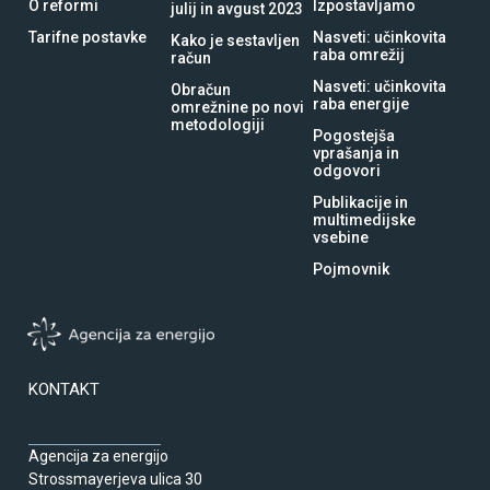
O reformi
Izpostavljamo
julij in avgust 2023
Tarifne postavke
Nasveti: učinkovita
Kako je sestavljen
raba omrežij
račun
Nasveti: učinkovita
Obračun
raba energije
omrežnine po novi
metodologiji
Pogostejša
vprašanja in
odgovori
Publikacije in
multimedijske
vsebine
Pojmovnik
KONTAKT
Agencija za energijo
Strossmayerjeva ulica 30