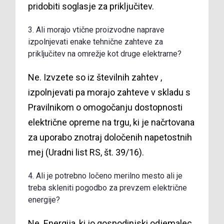
pridobiti soglasje za priključitev.
3. Ali morajo vtične proizvodne naprave
izpolnjevati enake tehnične zahteve za
priključitev na omrežje kot druge elektrarne?
Ne. Izvzete so iz številnih zahtev ,
izpolnjevati pa morajo zahteve v skladu s
Pravilnikom o omogočanju dostopnosti
električne opreme na trgu, ki je načrtovana
za uporabo znotraj določenih napetostnih
mej (Uradni list RS, št.
39/16
).
4. Ali je potrebno ločeno merilno mesto ali je
treba skleniti pogodbo za prevzem električne
energije?
Ne. Energija, ki jo gospodinjski odjemalec