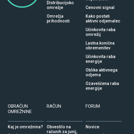
Distribucijsko
omrežje
Cenovni signal
Omrežja
Kako postati
prihodnosti
aktivni odjemalec
Učinkovita raba
omrežij
Lastna konična
obremenitev
Učinkovita raba
energije
Oblike aktivnega
odjema
Ozaveščena raba
energije
OBRAČUN
RAČUN
FORUM
OMREŽNINE
Kaj je omrežnina?
Obvestilo na
Novice
računih za junij,