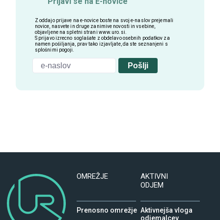
Prijavi se na E-novice
Z oddajo prijave na e-novice boste na svoj e-naslov prejemali
novice, nasvete in druge zanimive novosti in vsebine,
objavljene na spletni strani
www.uro.si
.
S prijavo izrecno soglašate z obdelavo osebnih podatkov za
namen pošiljanja, prav tako izjavljate, da ste seznanjeni s
splošnimi pogoji.
Pošlji
OMREŽJE
AKTIVNI
ODJEM
Prenosno omrežje
Aktivnejša vloga
odjemalcev