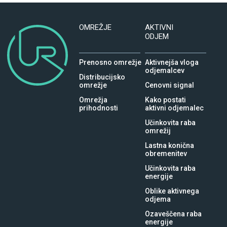
OMREŽJE
AKTIVNI
ODJEM
Prenosno omrežje
Aktivnejša vloga
odjemalcev
Distribucijsko
omrežje
Cenovni signal
Omrežja
Kako postati
prihodnosti
aktivni odjemalec
Učinkovita raba
omrežij
Lastna konična
obremenitev
Učinkovita raba
energije
Oblike aktivnega
odjema
Ozaveščena raba
energije