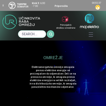
00:55:37
blok 3:
6:00
X
- 7:00
Priporočila
Nujnost večjega vlaganja v distribucijsko omr
OMREŽJE
Elektroenergetsko omrežje omogoča
prenos električne energije od
proizvajalcev do odjemalcev. Deli se na
prenosno omrežje, ki omogoča prenos
električne energije na velikih razdaljah,
in na distribucijsko omrežje, ki omogoča
porazdelitev med končne odjemalce.