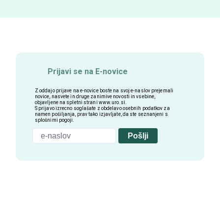
Prijavi se na E-novice
Z oddajo prijave na e-novice boste na svoj e-naslov prejemali
novice, nasvete in druge zanimive novosti in vsebine,
objavljene na spletni strani
www.uro.si
.
S prijavo izrecno soglašate z obdelavo osebnih podatkov za
namen pošiljanja, prav tako izjavljate, da ste seznanjeni s
splošnimi pogoji.
Pošlji