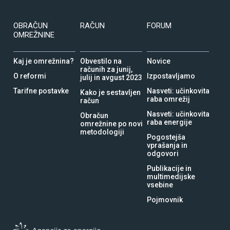
OBRAČUN
RAČUN
FORUM
OMREŽNINE
Kaj je omrežnina?
Obvestilo na
Novice
računih za junij,
O reformi
Izpostavljamo
julij in avgust 2023
Tarifne postavke
Nasveti: učinkovita
Kako je sestavljen
raba omrežij
račun
Nasveti: učinkovita
Obračun
raba energije
omrežnine po novi
metodologiji
Pogostejša
vprašanja in
odgovori
Publikacije in
multimedijske
vsebine
Pojmovnik